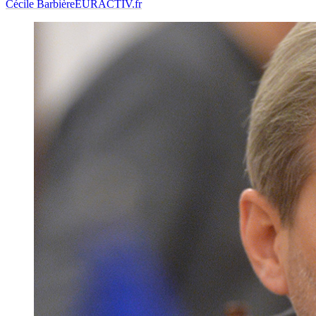
Cécile Barbière
EURACTIV.fr