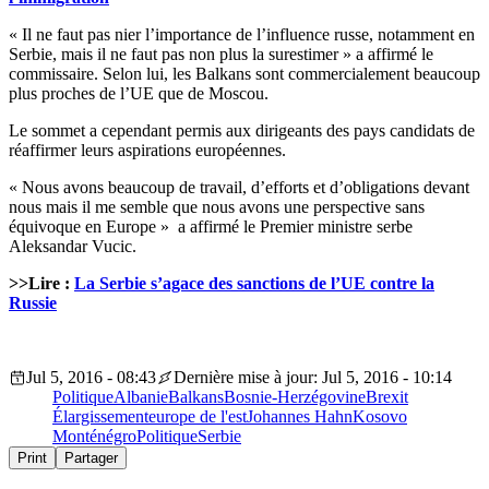
« Il ne faut pas nier l’importance de l’influence russe, notamment en
Serbie, mais il ne faut pas non plus la surestimer » a affirmé le
commissaire. Selon lui, les Balkans sont commercialement beaucoup
plus proches de l’UE que de Moscou.
Le sommet a cependant permis aux dirigeants des pays candidats de
réaffirmer leurs aspirations européennes.
« Nous avons beaucoup de travail, d’efforts et d’obligations devant
nous mais il me semble que nous avons une perspective sans
équivoque en Europe » a affirmé le Premier ministre serbe
Aleksandar Vucic.
>>Lire :
La Serbie s’agace des sanctions de l’UE contre la
Russie
Jul 5, 2016 - 08:43
Dernière mise à jour: Jul 5, 2016 - 10:14
Politique
Albanie
Balkans
Bosnie-Herzégovine
Brexit
Élargissement
europe de l'est
Johannes Hahn
Kosovo
Monténégro
Politique
Serbie
Print
Partager