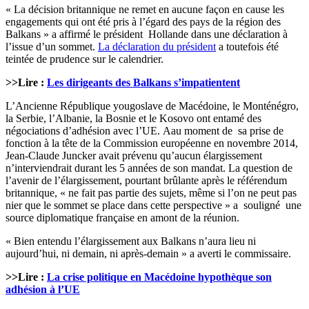
« La décision britannique ne remet en aucune façon en cause les
engagements qui ont été pris à l’égard des pays de la région des
Balkans » a affirmé le président Hollande dans une déclaration à
l’issue d’un sommet.
La déclaration du président
a toutefois été
teintée de prudence sur le calendrier.
>>Lire :
Les dirigeants des Balkans s’impatientent
L’Ancienne République yougoslave de Macédoine, le Monténégro,
la Serbie, l’Albanie, la Bosnie et le Kosovo ont entamé des
négociations d’adhésion avec l’UE. Aau moment de sa prise de
fonction à la tête de la Commission européenne en novembre 2014,
Jean-Claude Juncker avait prévenu qu’aucun élargissement
n’interviendrait durant les 5 années de son mandat. La question de
l’avenir de l’élargissement, pourtant brûlante après le référendum
britannique, « ne fait pas partie des sujets, même si l’on ne peut pas
nier que le sommet se place dans cette perspective » a souligné une
source diplomatique française en amont de la réunion.
« Bien entendu l’élargissement aux Balkans n’aura lieu ni
aujourd’hui, ni demain, ni après-demain » a averti le commissaire.
>>Lire :
La crise politique en Macédoine hypothèque son
adhésion à l’UE