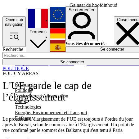
Ga naar de hoofdinhoud
Se connecter
Open sub
Close menu
English
navigation
Français
Deutsch
Vous êtes déconnecté.
Recherche
Se connecter
Español
Lumières éteintes
Se connecter
Rapporteur
Politique
Économie
Newsletters
Evénements
Em
POLITIQUE
POLICY AREAS
L'UE garde le cap de
Economie
Politique
l’élargissement
Agriculture et Alimentation
Santé
Technologies
Energie, Environnement et Transport
Défense
Le processus d’élargissement de l’UE est toujours à l’ordre du jour
après le Brexit, selon le commissaire à l’Élargissement. Un point de
vue confirmé par le sommet des Balkans qui s'est tenu à Paris.