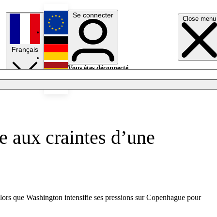
Se connecter
Close menu
English
Français
Deutsch
Vous êtes déconnecté.
Se connecter
Español
Lumières éteintes
e aux craintes d’une
ors que Washington intensifie ses pressions sur Copenhague pour