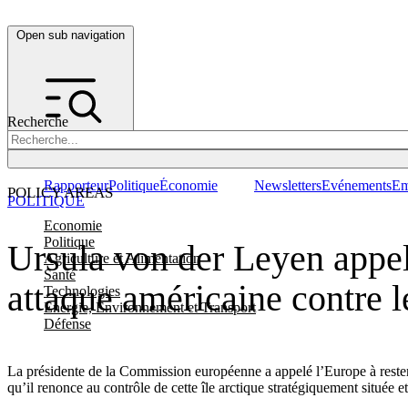
Open sub navigation
Recherche
Rapporteur
Politique
Économie
Newsletters
Evénements
Em
POLICY AREAS
POLITIQUE
Economie
Politique
Ursula von der Leyen appel
Agriculture et Alimentation
Santé
attaque américaine contre 
Technologies
Energie, Environnement et Transport
Défense
La présidente de la Commission européenne a appelé l’Europe à rest
qu’il renonce au contrôle de cette île arctique stratégiquement située e