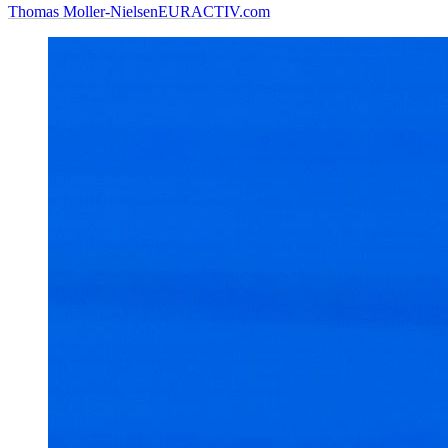
Thomas Moller-Nielsen
EURACTIV.com