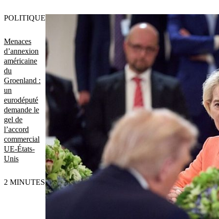
POLITIQUE
Menaces
d’annexion
américaine
du
Groenland :
un
eurodéputé
demande le
gel de
l’accord
commercial
UE-États-
Unis
2 MINUTES