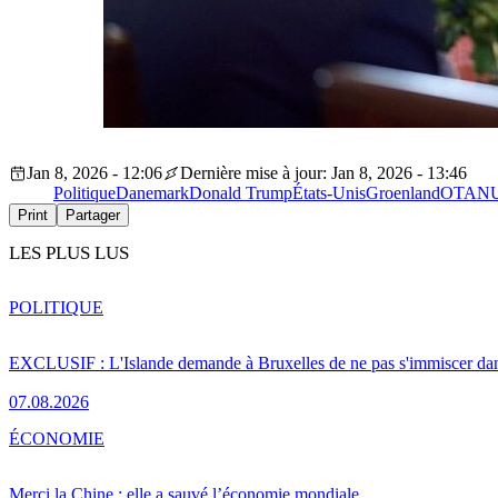
Jan 8, 2026 - 12:06
Dernière mise à jour: Jan 8, 2026 - 13:46
Politique
Danemark
Donald Trump
États-Unis
Groenland
OTAN
U
Print
Partager
LES PLUS LUS
POLITIQUE
EXCLUSIF : L'Islande demande à Bruxelles de ne pas s'immiscer dan
07.08.2026
ÉCONOMIE
Merci la Chine : elle a sauvé l’économie mondiale