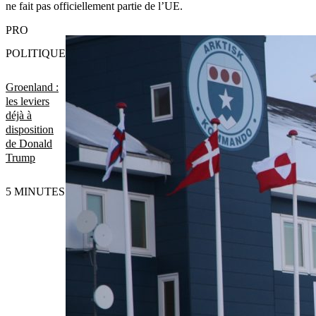
ne fait pas officiellement partie de l’UE.
PRO
POLITIQUE
Groenland :
les leviers
déjà à
disposition
de Donald
Trump
5 MINUTES