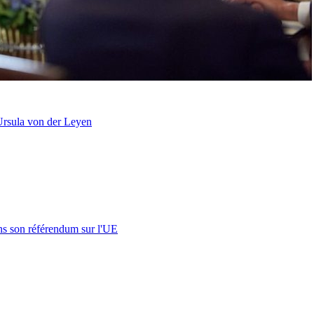
rsula von der Leyen
s son référendum sur l'UE