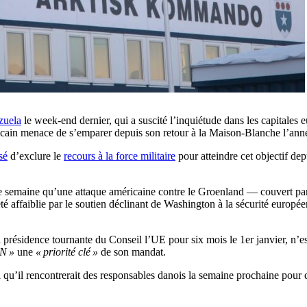
zuela
le week-end dernier, qui a suscité l’inquiétude dans les capitales
icain menace de s’emparer depuis son retour à la Maison-Blanche l’anné
sé
d’exclure le
recours à la force militaire
pour atteindre cet objectif dep
 semaine qu’une attaque américaine contre le Groenland — couvert p
éjà été affaiblie par le soutien déclinant de Washington à la sécurité euro
 la présidence tournante du Conseil l’UE pour six mois le 1er janvier, 
AN »
une
« priorité clé »
de son mandat.
 qu’il rencontrerait des responsables danois la semaine prochaine pour di