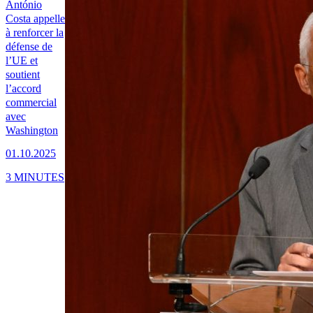
António
Costa appelle
à renforcer la
défense de
l’UE et
soutient
l’accord
commercial
avec
Washington
01.10.2025
3 MINUTES