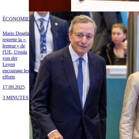
ÉCONOMIE
Mario Draghi
regrette la «
lenteur » de
l'UE, Ursula
von der
Leyen
encourage les
efforts
17.09.2025
3 MINUTES