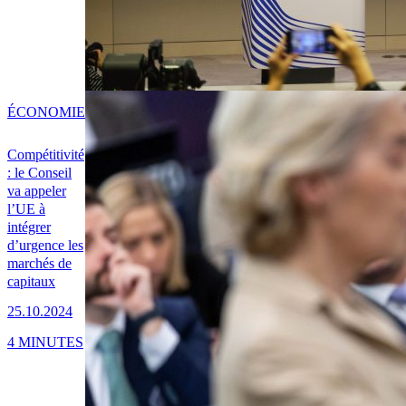
ÉCONOMIE
Compétitivité
: le Conseil
va appeler
l’UE à
intégrer
d’urgence les
marchés de
capitaux
25.10.2024
4 MINUTES