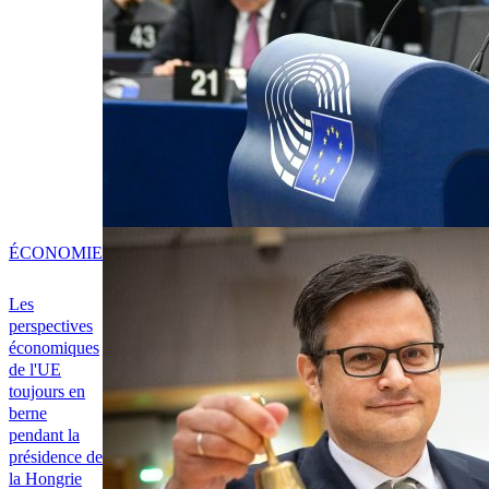
ÉCONOMIE
Les
perspectives
économiques
de l'UE
toujours en
berne
pendant la
présidence de
la Hongrie