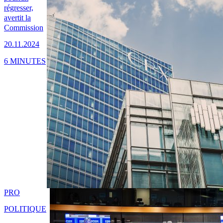
régresser,
avertit la
Commission
20.11.2024
6 MINUTES
PRO
POLITIQUE