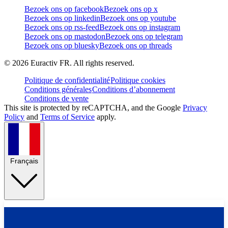
Bezoek ons op facebook
Bezoek ons op x
Bezoek ons op linkedin
Bezoek ons op youtube
Bezoek ons op rss-feed
Bezoek ons op instagram
Bezoek ons op mastodon
Bezoek ons op telegram
Bezoek ons op bluesky
Bezoek ons op threads
©
2026
Euractiv FR. All rights reserved.
Politique de confidentialité
Politique cookies
Conditions générales
Conditions d’abonnement
Conditions de vente
This site is protected by reCAPTCHA, and the Google
Privacy
Policy
and
Terms of Service
apply.
Français