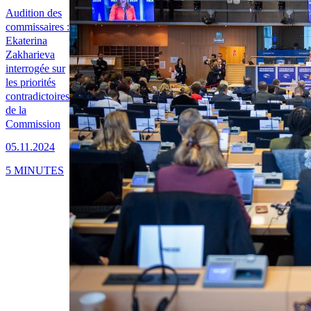
Audition des
commissaires :
Ekaterina
Zakharieva
interrogée sur
les priorités
contradictoires
de la
Commission
05.11.2024
5 MINUTES