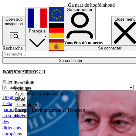
Ga naar de hoofdinhoud
Se connecter
Open sub
Close menu
English
navigation
Français
Deutsch
Vous êtes déconnecté.
Recherche
Se connecter
Español
Lumières éteintes
Se connecter
Rapporteur
Politique
Économie
Newsletters
Evénements
Em
POLICY AREAS
RAPPORT DRAGHI
Filter by section
Economie
Politique
Agriculture et Alimentation
Draghi et
Santé
Letta
Technologies
participeront
Energie, Environnement et Transport
Défense
au sommet
des
dirigeants
européens