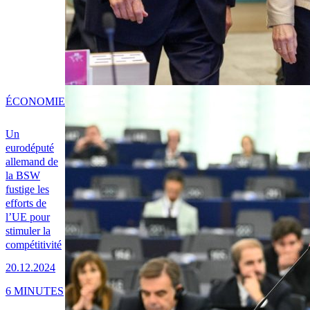
ÉCONOMIE
Un
eurodéputé
allemand de
la BSW
fustige les
efforts de
l’UE pour
stimuler la
compétitivité
20.12.2024
6 MINUTES