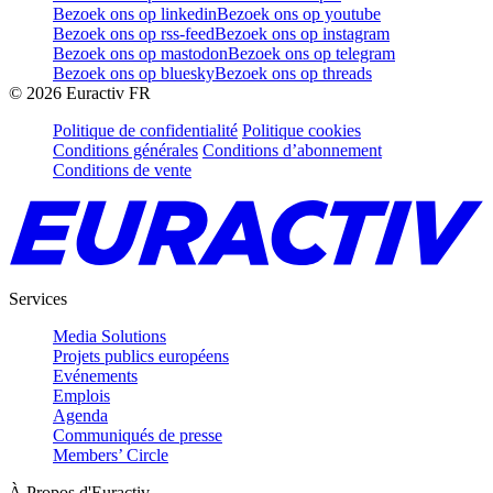
Bezoek ons op linkedin
Bezoek ons op youtube
Bezoek ons op rss-feed
Bezoek ons op instagram
Bezoek ons op mastodon
Bezoek ons op telegram
Bezoek ons op bluesky
Bezoek ons op threads
©
2026
Euractiv FR
Politique de confidentialité
Politique cookies
Conditions générales
Conditions d’abonnement
Conditions de vente
Services
Media Solutions
Projets publics européens
Evénements
Emplois
Agenda
Communiqués de presse
Members’ Circle
À Propos d'Euractiv