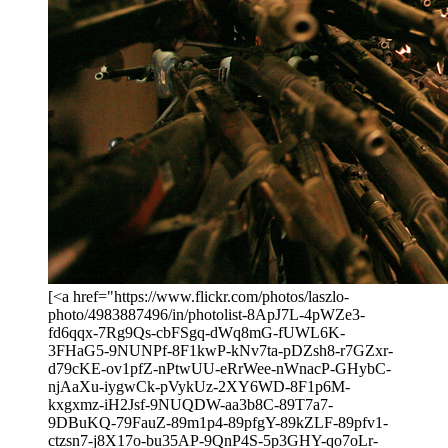
[<a href="https://www.flickr.com/photos/laszlo-
photo/4983887496/in/photolist-8ApJ7L-4pWZe3-
fd6qqx-7Rg9Qs-cbFSgq-dWq8mG-fUWL6K-
3FHaG5-9NUNPf-8F1kwP-kNv7ta-pDZsh8-r7GZxr-
d79cKE-ov1pfZ-nPtwUU-eRrWee-nWnacP-GHybC-
njAaXu-iygwCk-pVykUz-2XY6WD-8F1p6M-
kxgxmz-iH2Jsf-9NUQDW-aa3b8C-89T7a7-
9DBuKQ-79FauZ-89m1p4-89pfgY-89kZLF-89pfv1-
ctzsn7-j8X17o-bu35AP-9QnP4S-5p3GHY-qo7oLr-