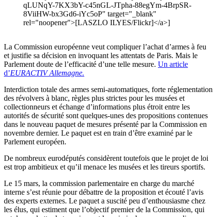
qLUNqY-7KX3bY-c45nGL-JTpha-88egYm-4BrpSR-
8ViiHW-bx3Gd6-iYc5oP" target="_blank"
rel="noopener">[LASZLO ILYES/Flickr]</a>]
La Commission européenne veut compliquer l’achat d’armes à feu
et justifie sa décision en invoquant les attentats de Paris. Mais le
Parlement doute de l’efficacité d’une telle mesure.
Un article
d’
EURACTIV Allemagne.
Interdiction totale des armes semi-automatiques, forte réglementation
des révolvers à blanc, règles plus strictes pour les musées et
collectionneurs et échange d’informations plus étroit entre les
autorités de sécurité sont quelques-unes des propositions contenues
dans le nouveau paquet de mesures présenté par la Commission en
novembre dernier. Le paquet est en train d’être examiné par le
Parlement européen.
De nombreux eurodéputés considèrent toutefois que le projet de loi
est trop ambitieux et qu’il menace les musées et les tireurs sportifs.
Le 15 mars, la commission parlementaire en charge du marché
interne s’est réunie pour débattre de la proposition et écouté l’avis
des experts externes. Le paquet a suscité peu d’enthousiasme chez
les élus, qui estiment que l’objectif premier de la Commission, qui