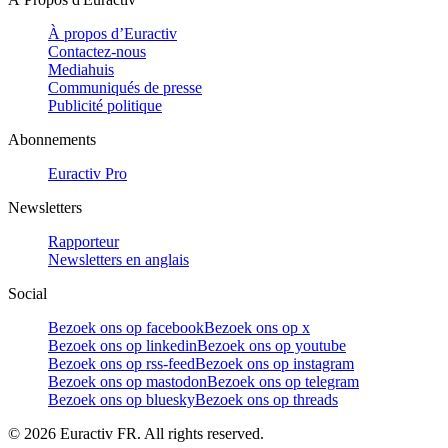
À propos d’Euractiv
Contactez-nous
Mediahuis
Communiqués de presse
Publicité politique
Abonnements
Euractiv Pro
Newsletters
Rapporteur
Newsletters en anglais
Social
Bezoek ons op facebook
Bezoek ons op x
Bezoek ons op linkedin
Bezoek ons op youtube
Bezoek ons op rss-feed
Bezoek ons op instagram
Bezoek ons op mastodon
Bezoek ons op telegram
Bezoek ons op bluesky
Bezoek ons op threads
©
2026
Euractiv FR. All rights reserved.