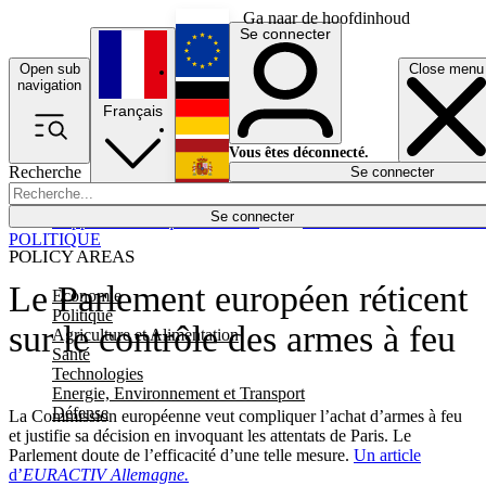
Ga naar de hoofdinhoud
Se connecter
Open sub
Close menu
English
navigation
Français
Deutsch
Vous êtes déconnecté.
Recherche
Se connecter
Español
Lumières éteintes
Se connecter
Rapporteur
Politique
Économie
Newsletters
Evénements
Em
POLITIQUE
POLICY AREAS
Le Parlement européen réticent
Economie
Politique
sur le contrôle des armes à feu
Agriculture et Alimentation
Santé
Technologies
Energie, Environnement et Transport
Défense
La Commission européenne veut compliquer l’achat d’armes à feu
et justifie sa décision en invoquant les attentats de Paris. Le
Parlement doute de l’efficacité d’une telle mesure.
Un article
d’
EURACTIV Allemagne.