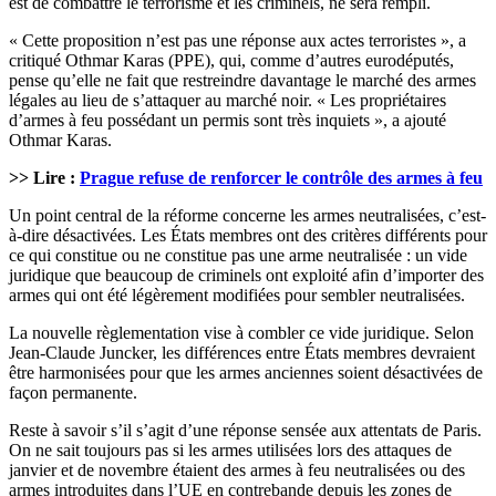
est de combattre le terrorisme et les criminels, ne sera rempli.
« Cette proposition n’est pas une réponse aux actes terroristes », a
critiqué Othmar Karas (PPE), qui, comme d’autres eurodéputés,
pense qu’elle ne fait que restreindre davantage le marché des armes
légales au lieu de s’attaquer au marché noir. « Les propriétaires
d’armes à feu possédant un permis sont très inquiets », a ajouté
Othmar Karas.
>> Lire :
Prague refuse de renforcer le contrôle des armes à feu
Un point central de la réforme concerne les armes neutralisées, c’est-
à-dire désactivées. Les États membres ont des critères différents pour
ce qui constitue ou ne constitue pas une arme neutralisée : un vide
juridique que beaucoup de criminels ont exploité afin d’importer des
armes qui ont été légèrement modifiées pour sembler neutralisées.
La nouvelle règlementation vise à combler ce vide juridique. Selon
Jean-Claude Juncker, les différences entre États membres devraient
être harmonisées pour que les armes anciennes soient désactivées de
façon permanente.
Reste à savoir s’il s’agit d’une réponse sensée aux attentats de Paris.
On ne sait toujours pas si les armes utilisées lors des attaques de
janvier et de novembre étaient des armes à feu neutralisées ou des
armes introduites dans l’UE en contrebande depuis les zones de