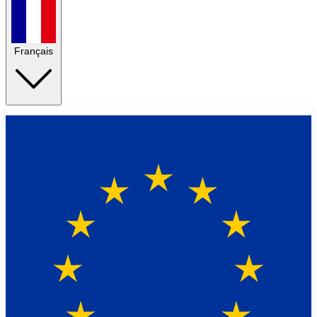
Français