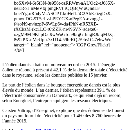
boSXvM-6s5f3N-8s956t-ozRRWm-aAUQc2-eJ685X-
neERoT-nMeVtq-pmgRVt-rQQBqW-aQndLF-
bqetYg-nR54yM-ASCPT-koHeff-5C2AbE-6egDx9-
pmwuDG-9T5eLv-bPEYGX-nPegEA-ovugg1-
f4soN9-m4nzpP-6WLp6v-da4PhN-nR53XB-
rXCkzM-rkc1LC-r6tZZK-nwN6VN-adexe6-
ozgM9M-9KhpDa-9wWuGb-59brgG-hngRJb-qMJXj-
8s92PX-nMeUpb-3xU14-59brRQ-59bs1C-7ehwWn"
target="_blank" rel="noopener">[CGP Grey/Flickr]
</a>]
L’éolien danois a battu un nouveau record en 2015. L’énergie
éolienne répond à présent à 42,1 % de la demande totale d’électricité
dans le royaume, selon les données publiées le 15 janvier.
La part de l’éolien dans le bouquet énergétique danois est la plus
élevée du monde. L’an dernier, l’éolien représentait 39,1 % de
l’électricité consommée au Danemark, ce qui était déjà un record,
selon Energinet, l’entreprise qui gère les réseaux électriques.
Carsten Vittrup, d’Energinet, explique que des éoliennes de l’ouest
du pays ont fourni de l’électricité pour 1 460 des 8 760 heures de
l’année 2015.