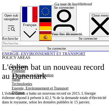
Ga naar de hoofdinhoud
Se connecter
Open sub
Close menu
English
navigation
Français
Deutsch
Vous êtes déconnecté.
Recherche
Se connecter
Español
Lumières éteintes
Se connecter
Rapporteur
Politique
Économie
Newsletters
Evénements
Em
ENERGIE, ENVIRONNEMENT ET TRANSPORT
POLICY AREAS
L'éolien bat un nouveau record
Economie
Politique
au Danemark
Agriculture et Alimentation
Santé
Technologies
Energie, Environnement et Transport
Défense
L'éolien danois a battu un nouveau record en 2015. L'énergie
éolienne répond à présent à 42,1 % de la demande totale d'électricité
dans le royaume, selon les données publiées le 15 janvier.