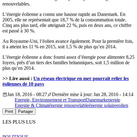
renouvelables.
L’énergie éolienne a connu une hausse rapide au Danemark. En
2005, elle ne représentait que 18,7 % de la consommation totale.
Cinq ans plus tard, elle atteignait 22 %, puis en deux ans, ce chiffre
est passé à 30 %.
Au Royaume-Uni, l’éolien avance également. Pour la première fois,
il a atteint les 11 % en 2015, soit 1,5 % de plus qu’en 2014.
L’énergie éolienne a donc fourni assez d’énergie pour alimenter 8,25
foyers, près d’un tiers des familles britanniques, soit 1,5 million de
plus qu’en 2014.
>> Lire aussi :
Un réseau électrique en mer pourrait relier les
éoliennes de 10 pays
Jan 18, 2016 - 08:27
Dernière mise à jour: Jan 28, 2016 - 14:14
Energie, Environnement et Transport
Danemark
energie
Energie & Climat
énergie renouvelable
énergie solaire
eolien
Print
Partager
LES PLUS LUS
POLITIQUE