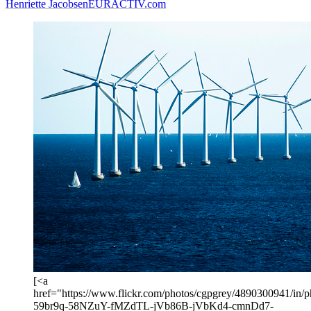
Henriette Jacobsen
EURACTIV.com
[<a
href="https://www.flickr.com/photos/cgpgrey/4890300941/in/ph
59br9q-58NZuY-fMZdTL-jVb86B-jVbKd4-cmnDd7-