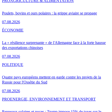
PRO
AGRICULTURE & ALIMENTATION
Poulets, bovins et ours polaires : la grippe aviaire se propage
07.08.2026
ÉCONOMIE
La « résilience surprenante » de l'Allemagne face à la forte hausse
des exportations chinoises
07.08.2026
POLITIQUE
Quatre pays européens mettent en garde contre les projets de la
Russie pour l'Ossétie du Sud
07.08.2026
PRO
ENERGIE, ENVIRONNEMENT ET TRANSPORT
Panneaux solaires et puces : Trump impose 15% de taxes sur le