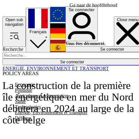
Ga naar de hoofdinhoud
Se connecter
Open sub
Close menu
English
navigation
Français
Deutsch
Vous êtes déconnecté.
Recherche
Se connecter
Español
Lumières éteintes
Se connecter
Rapporteur
Politique
Économie
Newsletters
Evénements
Em
ENERGIE, ENVIRONNEMENT ET TRANSPORT
POLICY AREAS
La construction de la première
Economie
Politique
île énergétique en mer du Nord
Agriculture et Alimentation
Santé
débutera en 2024 au large de la
Technologies
Energie, Environnement et Transport
côte belge
Défense