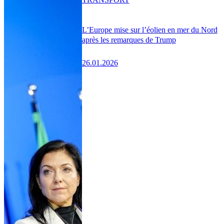
L’Europe mise sur l’éolien en mer du Nord
après les remarques de Trump
26.01.2026