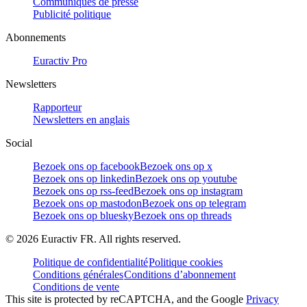
Communiqués de presse
Publicité politique
Abonnements
Euractiv Pro
Newsletters
Rapporteur
Newsletters en anglais
Social
Bezoek ons op facebook
Bezoek ons op x
Bezoek ons op linkedin
Bezoek ons op youtube
Bezoek ons op rss-feed
Bezoek ons op instagram
Bezoek ons op mastodon
Bezoek ons op telegram
Bezoek ons op bluesky
Bezoek ons op threads
©
2026
Euractiv FR. All rights reserved.
Politique de confidentialité
Politique cookies
Conditions générales
Conditions d’abonnement
Conditions de vente
This site is protected by reCAPTCHA, and the Google
Privacy