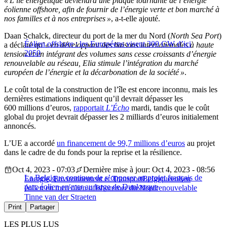
« L’île énergétique deviendra une plaque tournante de l’énergie
éolienne offshore, afin de fournir de l’énergie verte et bon marché à
nos familles et à nos entreprises »
, a-t-elle ajouté.
Daan Schalck, directeur du port de la mer du Nord (
North Sea Port
)
Éolien offshore : les Européens visent 300 GW d’ici
a déclaré qu’
« en développant des liaisons internationales à haute
2050
tension et en intégrant des volumes sans cesse croissants d’énergie
renouvelable au réseau, Elia stimule l’intégration du marché
européen de l’énergie et la décarbonation de la société »
.
Le coût total de la construction de l’île est encore inconnu, mais les
dernières estimations indiquent qu’il devrait dépasser les
600 millions d’euros,
rapportait
L’Écho
mardi, tandis que le coût
global du projet devrait dépasser les 2 milliards d’euros initialement
annoncés.
L’UE a accordé
un financement de 99,7 millions d’euros
au projet
dans le cadre de du fonds pour la reprise et la résilience.
Oct 4, 2023 - 07:03
Dernière mise à jour: Oct 4, 2023 - 08:56
La Belgique continue de s’opposer au projet français de
Energie, Environnement et Transport
Belgique
eolien
parc éolien en mer au large de Dunkerque
éolien en mer
éolien offshore
mer du Nord
renouvelable
Tinne van der Straeten
Print
Partager
LES PLUS LUS