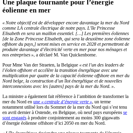
Une plaque tournante pour l’énergie
éolienne en mer
« Notre objectif est de développer encore davantage la mer du Nord
comme LA centrale électrique de notre pays. L’île Princesse
Elisabeth en sera un maillon essentiel. […] Les premières éoliennes
[de la Zone Princesse Elisabeth, qui sera la deuxième zone éolienne
offshore du pays,] seront mises en service en 2028 et permettront de
produire davantage d’électricité verte en mer pour nos ménages et
nos entreprises »
, a déclaré M. Van Quickenborne.
Pour Mme Van der Straeten, la Belgique
« est l’un des leaders de
l’éolien offshore et accélère la transition énergétique avec une
multiplication par quatre de la capacité éolienne offshore en mer du
Nord belge, la construction d’un îlot énergétique et de nouvelles
interconnexions avec les [autres] pays de la mer du Nord. »
.
La ministre a également fait référence à l’ambition de transformer la
mer du Nord en
une
« centrale d’énergie verte »
, un terme
notamment utilisé lors du Sommet de la mer du Nord qui s’est tenu
en avril dernier à Ostende, en Belgique, où neuf pays européens
se
sont engagés
à produire conjointement au moins 300 gigawatts
d’énergie éolienne offshore d’ici 2050 en mer du Nord.