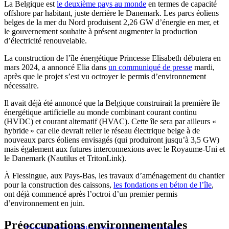
La Belgique est
le deuxième pays au monde
en termes de capacité
offshore par habitant, juste derrière le Danemark. Les parcs éoliens
belges de la mer du Nord produisent 2,26 GW d’énergie en mer, et
le gouvernement souhaite à présent augmenter la production
d’électricité renouvelable.
La construction de l’île énergétique Princesse Elisabeth débutera en
mars 2024, a annoncé Elia dans
un communiqué de presse
mardi,
après que le projet s’est vu octroyer le permis d’environnement
nécessaire.
Il avait déjà été annoncé que la Belgique construirait la première île
énergétique artificielle au monde combinant courant continu
(HVDC) et courant alternatif (HVAC). Cette île sera par ailleurs «
hybride » car elle devrait relier le réseau électrique belge à de
nouveaux parcs éoliens envisagés (qui produiront jusqu’à 3,5 GW)
mais également aux futures interconnexions avec le Royaume-Uni et
le Danemark (Nautilus et TritonLink).
À Flessingue, aux Pays-Bas, les travaux d’aménagement du chantier
pour la construction des caissons,
les fondations en béton de l’île
,
ont déjà commencé après l’octroi d’un premier permis
d’environnement en juin.
Préoccupations environnementales
Tempête dans l’éolien, épreuve pour la transition