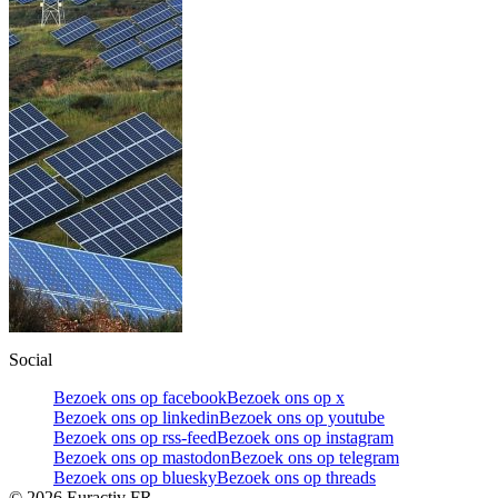
Social
Bezoek ons op facebook
Bezoek ons op x
Bezoek ons op linkedin
Bezoek ons op youtube
Bezoek ons op rss-feed
Bezoek ons op instagram
Bezoek ons op mastodon
Bezoek ons op telegram
Bezoek ons op bluesky
Bezoek ons op threads
©
2026
Euractiv FR