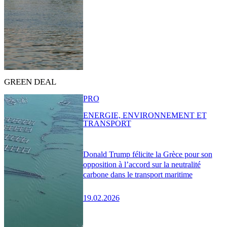
GREEN DEAL
PRO
ENERGIE, ENVIRONNEMENT ET
TRANSPORT
Donald Trump félicite la Grèce pour son
opposition à l’accord sur la neutralité
carbone dans le transport maritime
19.02.2026