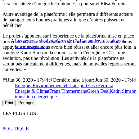
sera constituée d’un guichet unique », a poursuivi Elisa Ferreira.
Autre avantage de la plateforme : elle permettra à différents acteurs
de partager leurs bonnes pratiques afin que d’autres puissent en
bénéficier.
Le projet s’appuiera sur l’expérience de la plateforme mise en place
Les régions charbonnières de l’UE attendent des aides à
précédemment pour les régions charbonnières. « Nous allons nous
la reconversion
appuyer sur ce que nous avons bien réussi et aller encore plus loin, a
souligné Kadri Simson, la commissaire à l’énergie. « C’est une
évolution, pas une révolution. Les activités de la plateforme ne
seront pas radicalement différentes, mais de nouvelles régions seront
couvertes. »
Jun 30, 2020 - 17:44
Dernière mise à jour: Jun 30, 2020 - 17:44
Energie, Environnement et Transport
Elisa Ferreira
Energie & Climat
Frans Timmermans
Green Deal
Kadri Simson
transition énergétique
Print
Partager
LES PLUS LUS
POLITIQUE