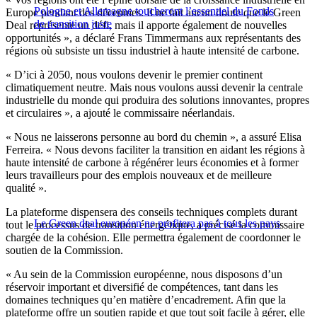
Pologne et Allemagne toucheront l’essentiel du Fonds
Europe pendant des décennies. Il ne fait aucun doute que le Green
de transition juste
Deal représente un défi, mais il apporte également de nouvelles
opportunités », a déclaré Frans Timmermans aux représentants des
régions où subsiste un tissu industriel à haute intensité de carbone.
« D’ici à 2050, nous voulons devenir le premier continent
climatiquement neutre. Mais nous voulons aussi devenir la centrale
industrielle du monde qui produira des solutions innovantes, propres
et circulaires », a ajouté le commissaire néerlandais.
« Nous ne laisserons personne au bord du chemin », a assuré Elisa
Ferreira. « Nous devons faciliter la transition en aidant les régions à
haute intensité de carbone à régénérer leurs économies et à former
leurs travailleurs pour des emplois nouveaux et de meilleure
qualité ».
La plateforme dispensera des conseils techniques complets durant
Le Green deal européen ne profitera pas à tous les pays
tout le processus de transition énergétique, a précisé la commissaire
chargée de la cohésion. Elle permettra également de coordonner le
soutien de la Commission.
« Au sein de la Commission européenne, nous disposons d’un
réservoir important et diversifié de compétences, tant dans les
domaines techniques qu’en matière d’encadrement. Afin que la
plateforme offre un soutien rapide et que tout soit facile à gérer, elle