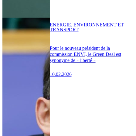
ENERGIE, ENVIRONNEMENT ET
TRANSPORT
Pour le nouveau président de la
commission ENVI, le Green Deal est
synonyme de « liberté »
10.02.2026