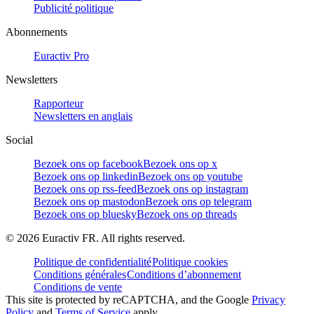
Publicité politique
Abonnements
Euractiv Pro
Newsletters
Rapporteur
Newsletters en anglais
Social
Bezoek ons op facebook
Bezoek ons op x
Bezoek ons op linkedin
Bezoek ons op youtube
Bezoek ons op rss-feed
Bezoek ons op instagram
Bezoek ons op mastodon
Bezoek ons op telegram
Bezoek ons op bluesky
Bezoek ons op threads
©
2026
Euractiv FR. All rights reserved.
Politique de confidentialité
Politique cookies
Conditions générales
Conditions d’abonnement
Conditions de vente
This site is protected by reCAPTCHA, and the Google
Privacy
Policy
and
Terms of Service
apply.