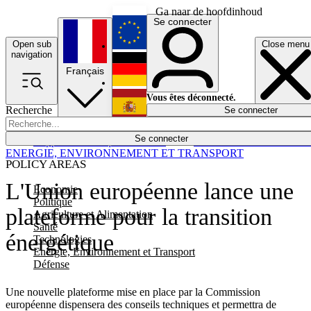
Ga naar de hoofdinhoud
Se connecter
Open sub
Close menu
English
navigation
Français
Deutsch
Vous êtes déconnecté.
Recherche
Se connecter
Español
Lumières éteintes
Se connecter
Rapporteur
Politique
Économie
Newsletters
Evénements
Em
ENERGIE, ENVIRONNEMENT ET TRANSPORT
POLICY AREAS
L'Union européenne lance une
Economie
Politique
plateforme pour la transition
Agriculture et Alimentation
Santé
énergétique
Technologies
Energie, Environnement et Transport
Défense
Une nouvelle plateforme mise en place par la Commission
européenne dispensera des conseils techniques et permettra de