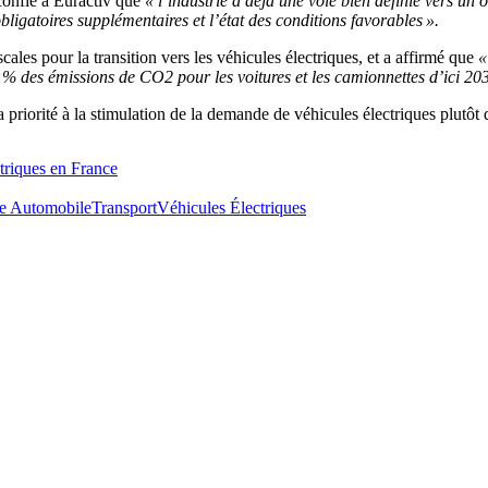
onfié à Euractiv que
« l’industrie a déjà une voie bien définie vers u
bligatoires supplémentaires et l’état des conditions favorables ».
ales pour la transition vers les véhicules électriques, et a affirmé que
«
5 % des émissions de CO2 pour les voitures et les camionnettes d’ici 203
 priorité à la stimulation de la demande de véhicules électriques plutôt 
ctriques en France
ie Automobile
Transport
Véhicules Électriques