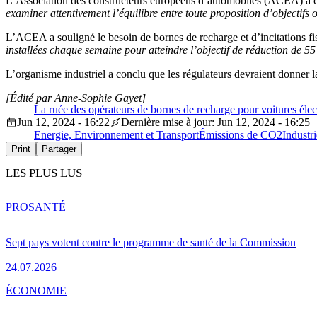
L’Association des constructeurs européens d’automobiles (ACEA) a c
examiner attentivement l’équilibre entre toute proposition d’objectifs o
L’ACEA a souligné le besoin de bornes de recharge et d’incitations fisc
installées chaque semaine pour atteindre l’objectif de réduction de 5
L’organisme industriel a conclu que les régulateurs devraient donner la
[Édité par Anne-Sophie Gayet]
La ruée des opérateurs de bornes de recharge pour voitures éle
Jun 12, 2024 - 16:22
Dernière mise à jour: Jun 12, 2024 - 16:25
Energie, Environnement et Transport
Émissions de CO2
Industr
Print
Partager
LES PLUS LUS
PRO
SANTÉ
Sept pays votent contre le programme de santé de la Commission
24.07.2026
ÉCONOMIE