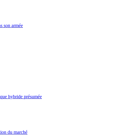
ns son armée
taque hybride présumée
ation du marché