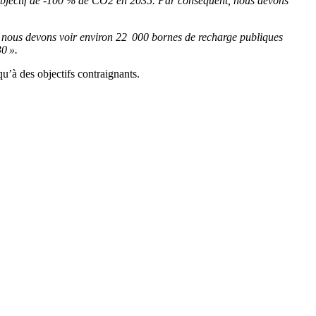
n objectif de -100 % de CO2 en 2035. Par conséquent, nous devons
 nous devons voir environ 22 000 bornes de recharge publiques
0 ».
qu’à des objectifs contraignants.