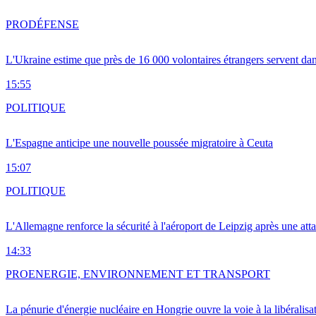
PRO
DÉFENSE
L'Ukraine estime que près de 16 000 volontaires étrangers servent da
15:55
POLITIQUE
L'Espagne anticipe une nouvelle poussée migratoire à Ceuta
15:07
POLITIQUE
L'Allemagne renforce la sécurité à l'aéroport de Leipzig après une at
14:33
PRO
ENERGIE, ENVIRONNEMENT ET TRANSPORT
La pénurie d'énergie nucléaire en Hongrie ouvre la voie à la libéralis