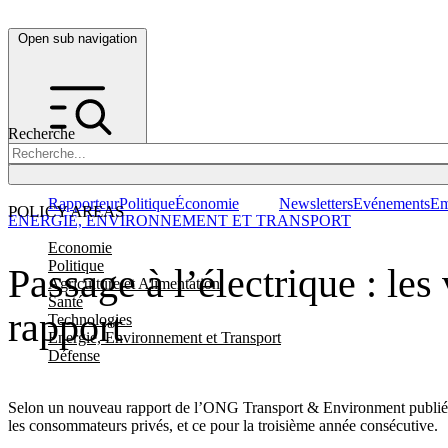
Open sub navigation
Recherche
Rapporteur
Politique
Économie
Newsletters
Evénements
Em
POLICY AREAS
ENERGIE, ENVIRONNEMENT ET TRANSPORT
Economie
Politique
Passage à l’électrique : les
Agriculture et Alimentation
Santé
rapport
Technologies
Energie, Environnement et Transport
Défense
Selon un nouveau rapport de l’ONG Transport & Environment publié mardi
les consommateurs privés, et ce pour la troisième année consécutive.