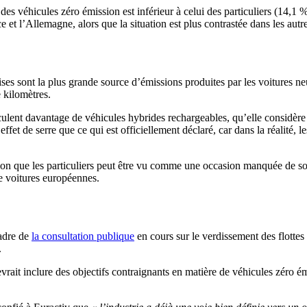
es véhicules zéro émission est inférieur à celui des particuliers (14,1 
 et l’Allemagne, alors que la situation est plus contrastée dans les autr
eprises sont la plus grande source d’émissions produites par les voiture
 kilomètres.
riculent davantage de véhicules hybrides rechargeables, qu’elle consid
ffet de serre que ce qui est officiellement déclaré, car dans la réalité, 
ion que les particuliers peut être vu comme une occasion manquée de sou
de voitures européennes.
cadre de
la consultation publique
en cours sur le verdissement des flottes
.
it inclure des objectifs contraignants en matière de véhicules zéro émis