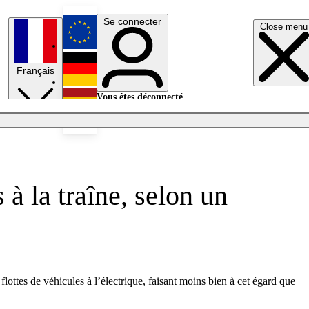
Se connecter
Close menu
English
Français
Deutsch
Vous êtes déconnecté.
Se connecter
Español
Lumières éteintes
 à la traîne, selon un
ottes de véhicules à l’électrique, faisant moins bien à cet égard que