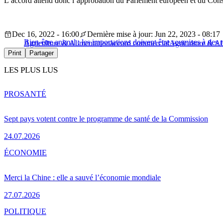
L’accord attend donc l’approbation du Parlement européen et du Conse
Dec 16, 2022 - 16:00
Dernière mise à jour: Jun 22, 2023 - 08:17
Bien-être animal : les importations doivent être soumises à des rè
Agriculture & Alimentation
accord commercial
Agriculture & Al
Print
Partager
LES PLUS LUS
PRO
SANTÉ
Sept pays votent contre le programme de santé de la Commission
24.07.2026
ÉCONOMIE
Merci la Chine : elle a sauvé l’économie mondiale
27.07.2026
POLITIQUE