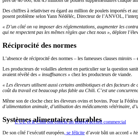
près de 40 000, soit 45 millions de poulets supplémentaires chaque a
Des chiffres à relativiser eu égard au million de poulets importés et 
posent problème selon Yann Nédéléc, Directeur de l’ANVOL, l’interprof
« D’un côté on va imposer des réglementations, augmenter les contrain
qui ne respectent pas les mêmes règles que chez nous »
, déplore l’é
Réciprocité des normes
L’absence de réciprocité des normes – les fameuses clauses miroirs – es
Les producteurs de volailles alertent en particulier sur la question
avaient révélé des
« insuffisances »
chez les producteurs de viande.
« Les éleveurs utilisent aussi certains antibiotiques et des facteurs de
coût du travail est beaucoup plus fable au Chili. C’est une concurrenc
Même son de cloche chez les éleveurs ovins et bovins. Pour la Fédéra
d’alimentation animale, d’utilisation des médicaments vétérinaire, d’ut
Systèmes alimentaires durables
L’UE et le Chili ont conclu un nouvel accord commercial
De son côté l’exécutif européen
, se félicite
d’avoir bâti un accord
« hi