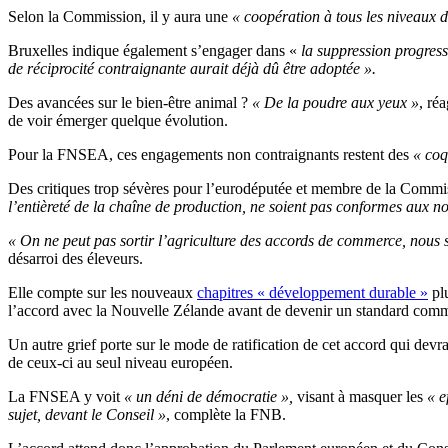
Selon la Commission, il y aura une
« coopération à tous les niveaux 
Bruxelles indique également s’engager dans «
la suppression progress
de réciprocité contraignante aurait déjà dû être adoptée ».
Des avancées sur le bien-être animal ?
« De la poudre aux yeux »
, ré
de voir émerger quelque évolution.
Pour la FNSEA, ces engagements non contraignants restent des
« coq
Des critiques trop sévères pour l’eurodéputée et membre de la Co
l’entièreté de la chaîne de production, ne soient pas conformes aux 
« On ne peut pas sortir l’agriculture des accords de commerce, nous
désarroi des éleveurs.
Elle compte sur les nouveaux
chapitres « développement durable »
plu
l’accord avec la Nouvelle Zélande avant de devenir un standard com
Un autre grief porte sur le mode de ratification de cet accord qui dev
de ceux-ci au seul niveau européen.
La FNSEA y voit
« un déni de démocratie »,
visant à masquer les
« e
sujet, devant le Conseil »
, complète la FNB.