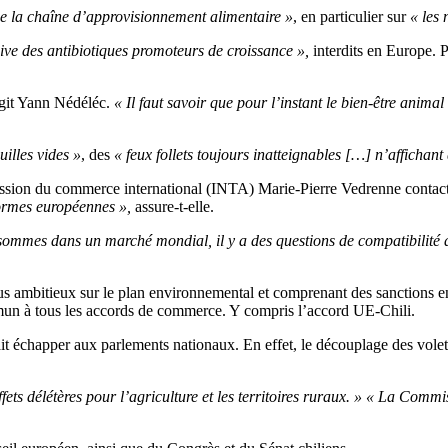
de la chaîne d’approvisionnement alimentaire »
, en particulier sur
« les 
ive des antibiotiques promoteurs de croissance »,
interdits en Europe. 
agit Yann Nédéléc.
« Il faut savoir que pour l’instant le bien-être anima
uilles vides »
, des
« feux follets toujours inatteignables […] n’affichant
mmission du commerce international (INTA) Marie-Pierre Vedrenne co
normes européennes »,
assure-t-elle.
 sommes dans un marché mondial, il y a des questions de compatibilité
s ambitieux sur le plan environnemental et comprenant des sanctions e
mun à tous les accords de commerce. Y compris l’accord UE-Chili.
rait échapper aux parlements nationaux. En effet, le découplage des vole
ffets délétères pour l’agriculture et les territoires ruraux. » « La Comm