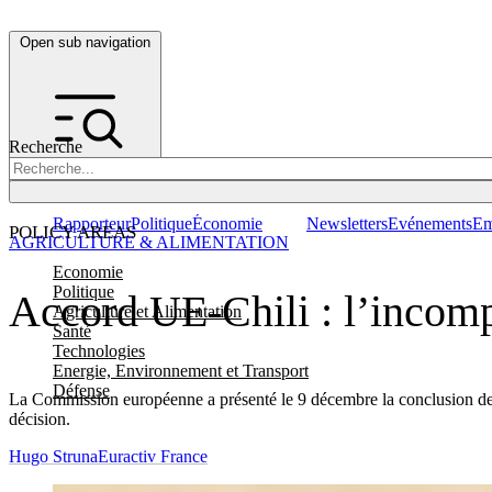
Open sub navigation
Recherche
Rapporteur
Politique
Économie
Newsletters
Evénements
Em
POLICY AREAS
AGRICULTURE & ALIMENTATION
Economie
Politique
Accord UE-Chili : l’incomp
Agriculture et Alimentation
Santé
Technologies
Energie, Environnement et Transport
Défense
La Commission européenne a présenté le 9 décembre la conclusion des 
décision.
Hugo Struna
Euractiv France