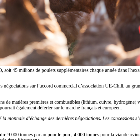
00, soit 45 millions de poulets supplémentaires chaque année dans l'hexa
 négociations sur l’accord commercial d’association UE-Chili, au grand
tions de matières premières et combustibles (lithium, cuivre, hydrogène)
pourrait également déferler sur le marché français et européen.
t été la monnaie d’échange des dernières négociations. Les concessions 
ndre 9 000 tonnes par an pour le porc, 4 000 tonnes pour la viande ovin