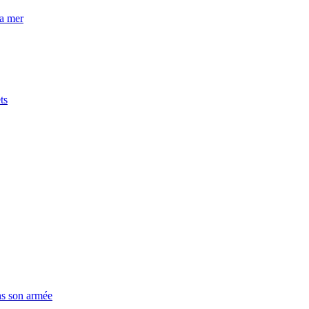
la mer
ts
ns son armée