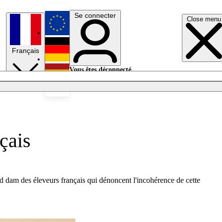
Se connecter
Close menu
English
Français
Deutsch
Vous êtes déconnecté.
Se connecter
Español
Lumières éteintes
çais
 dam des éleveurs français qui dénoncent l'incohérence de cette