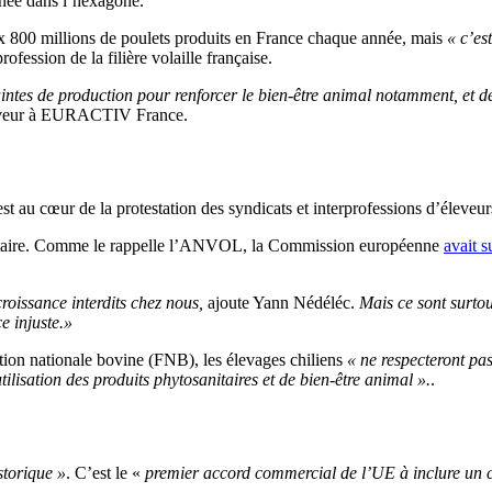
nnée dans l’hexagone.
aux 800 millions de poulets produits en France chaque année, mais
« c’es
ession de la filière volaille française.
tes de production pour renforcer le bien-être animal notamment, et de 
leveur à EURACTIV France.
t au cœur de la protestation des syndicats et interprofessions d’éleveur
 sanitaire. Comme le rappelle l’ANVOL, la Commission européenne
avait 
 croissance interdits chez nous,
ajoute Yann Nédéléc.
Mais ce sont surtout
e injuste.»
tion nationale bovine (FNB), les élevages chiliens
«
ne respecteront pas
ilisation des produits phytosanitaires et de bien-être animal ».
.
storique »
. C’est le «
premier accord commercial de l’UE à inclure un c