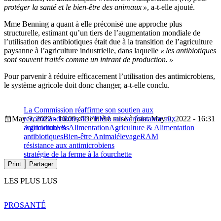
protéger la santé et le bien-être des animaux »
, a-t-elle ajouté.
Mme Benning a quant à elle préconisé une approche plus
structurelle, estimant qu’un tiers de l’augmentation mondiale de
l’utilisation des antibiotiques était due à la transition de l’agriculture
paysanne à l’agriculture industrielle, dans laquelle
« les antibiotiques
sont souvent traités comme un intrant de production. »
Pour parvenir à réduire efficacement l’utilisation des antimicrobiens,
le système agricole doit donc changer, a-t-elle conclu.
La Commission réaffirme son soutien aux
May 9, 2022 - 16:09
recommandations de l’EMA sur la résistance aux
Dernière mise à jour: May 9, 2022 - 16:31
antimicrobiens
Agriculture & Alimentation
Agriculture & Alimentation
antibiotiques
Bien-être Animal
élevage
RAM
résistance aux antimicrobiens
stratégie de la ferme à la fourchette
Print
Partager
LES PLUS LUS
PRO
SANTÉ