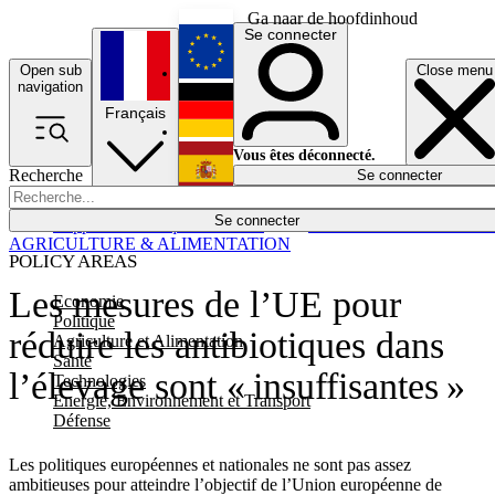
Ga naar de hoofdinhoud
Se connecter
Open sub
Close menu
English
navigation
Français
Deutsch
Vous êtes déconnecté.
Recherche
Se connecter
Español
Lumières éteintes
Se connecter
Rapporteur
Politique
Économie
Newsletters
Evénements
Em
AGRICULTURE & ALIMENTATION
POLICY AREAS
Les mesures de l’UE pour
Economie
Politique
réduire les antibiotiques dans
Agriculture et Alimentation
Santé
l’élevage sont « insuffisantes »
Technologies
Energie, Environnement et Transport
Défense
Les politiques européennes et nationales ne sont pas assez
ambitieuses pour atteindre l’objectif de l’Union européenne de