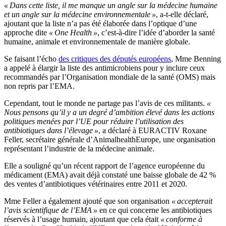
« Dans cette liste, il me manque un angle sur la médecine humaine
et un angle sur la médecine environnementale »
, a-t-elle déclaré,
ajoutant que la liste n’a pas été élaborée dans l’optique d’une
approche dite
« One Health »
, c’est-à-dire l’idée d’aborder la santé
humaine, animale et environnementale de manière globale.
Se faisant l’écho
des critiques des députés européens
, Mme Benning
a appelé à élargir la liste des antimicrobiens pour y inclure ceux
recommandés par l’Organisation mondiale de la santé (OMS) mais
non repris par l’EMA.
Cependant, tout le monde ne partage pas l’avis de ces militants.
«
Nous pensons qu’il y a un degré d’ambition élevé dans les actions
politiques menées par l’UE pour réduire l’utilisation des
antibiotiques dans l’élevage »
, a déclaré à EURACTIV Roxane
Feller, secrétaire générale d’AnimalhealthEurope, une organisation
représentant l’industrie de la médecine animale.
Elle a souligné qu’un récent rapport de l’agence européenne du
médicament (EMA) avait déjà constaté une baisse globale de 42 %
des ventes d’antibiotiques vétérinaires entre 2011 et 2020.
Mme Feller a également ajouté que son organisation
« accepterait
l’avis scientifique de l’EMA »
en ce qui concerne les antibiotiques
réservés à l’usage humain, ajoutant que cela était
« conforme à