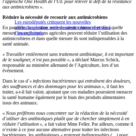
l’approche One Health de l’UE pour relever le défi de la résistance
aux antimicrobiens »
.
Réduire la nécessité de recourir aux antimicrobiens
Les eurodéputés critiquent les nouvelles
En parallèle, la question reste de savoir comment et dans quelle
recommandations sur les antimicrobiens réservés à
mesure les exploitations agricoles peuvent réduire l’utilisation des
l’usage humain
antimicrobiens et dans quelle mesure ils sont indispensables à la
santé animale.
« Travailler entièrement sans traitement antibiotique, il est important
de le souligner, n’est pas possible »
, a déclaré Marcus Schick,
responsable au ministère allemand de l’Agriculture, lors d’un
événement.
Dans le cas d’
« infections bactériennes qui entraînent des douleurs,
des souffrances et des dommages pour les animaux »
, il faut les
traiter, a-t-il fait valoir, ajoutant que ces maladies pourraient menacer
la santé humaine également par le biais des produits alimentaires
issus des animaux.
« Nous préférons nous concentrer sur la réduction de la nécessité
d’utiliser des antibiotiques plutôt que de chercher simplement à en
réduire l’utilisation »
, a fait valoir Mme Feller. Par ailleurs, comme il
n’existe à ce jour aucune alternative pour traiter les infections
bactériennes, les antibiotiques
« resteront indispensables (…) pour