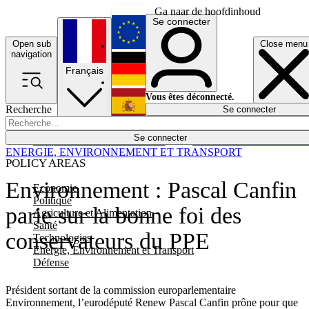
Ga naar de hoofdinhoud
Se connecter
Open sub
Close menu
English
navigation
Français
Deutsch
Vous êtes déconnecté.
Recherche
Se connecter
Español
Lumières éteintes
Se connecter
Rapporteur
Politique
Économie
Newsletters
Evénements
Em
ENERGIE, ENVIRONNEMENT ET TRANSPORT
POLICY AREAS
Environnement : Pascal Canfin
Economie
Politique
parie sur la bonne foi des
Agriculture et Alimentation
Santé
conservateurs du PPE
Technologies
Energie, Environnement et Transport
Défense
Président sortant de la commission europarlementaire
Environnement, l’eurodéputé Renew Pascal Canfin prône pour que