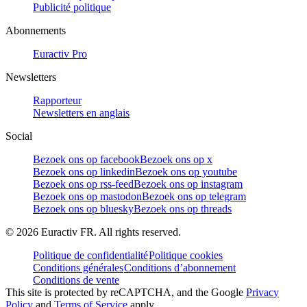
Publicité politique
Abonnements
Euractiv Pro
Newsletters
Rapporteur
Newsletters en anglais
Social
Bezoek ons op facebook
Bezoek ons op x
Bezoek ons op linkedin
Bezoek ons op youtube
Bezoek ons op rss-feed
Bezoek ons op instagram
Bezoek ons op mastodon
Bezoek ons op telegram
Bezoek ons op bluesky
Bezoek ons op threads
©
2026
Euractiv FR. All rights reserved.
Politique de confidentialité
Politique cookies
Conditions générales
Conditions d’abonnement
Conditions de vente
This site is protected by reCAPTCHA, and the Google
Privacy
Policy
and
Terms of Service
apply.