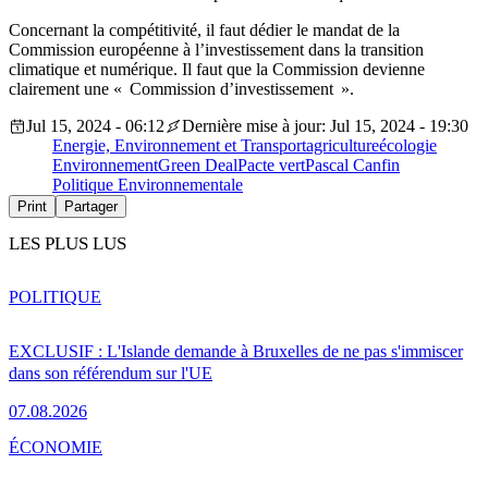
Concernant la compétitivité, il faut dédier le mandat de la
Commission européenne à l’investissement dans la transition
climatique et numérique. Il faut que la Commission devienne
clairement une « Commission d’investissement ».
Jul 15, 2024 - 06:12
Dernière mise à jour: Jul 15, 2024 - 19:30
Energie, Environnement et Transport
agriculture
écologie
Environnement
Green Deal
Pacte vert
Pascal Canfin
Politique Environnementale
Print
Partager
LES PLUS LUS
POLITIQUE
EXCLUSIF : L'Islande demande à Bruxelles de ne pas s'immiscer
dans son référendum sur l'UE
07.08.2026
ÉCONOMIE