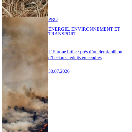
PRO
ENERGIE, ENVIRONNEMENT ET
TRANSPORT
L’Europe brûle : près d’un demi-million
d’hectares réduits en cendres
30.07.2026