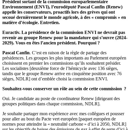
Président sortant de la commission europarlementaire
Environnement (ENVI), l’eurodéputé Pascal Canfin (Renew)
appelle les conservateurs, proactifs lors des grèves qui ont
secoué dernièrement le monde agricole, à des « compromis » en
matière d’écologie. Entretien.
Euractiv. La
présidence de la commission ENVI ne devrait pas
revenir au groupe Renew pour la mandature qui s’ouvre (2024-
2029). Vous en êtes l’ancien président. Pourquoi ?
Pascal Canfin
. C’est en raison de la règle de partage des
présidences. Les groupes les plus importants au Parlement européen
choisissent en premier les commissions qu’ils souhaitent présider.
Les socialistes [deuxième force de l’hémicycle avec 136 sièges,
tandis que le groupe Renew arrive en cinquième position avec 76
sièges, NDLR] ont d’emblée choisi la commission ENVI.
Souhaitez-vous conserver un rôle au sein de cette commission ?
Oui. Je candidate au poste de coordinateur Renew [dirigeant des
groupes politiques dans chaque commission, NDLR].
Je souhaite partager mon expérience avec mes collègues et pousser
pour aller au bout du Pacte vert européen [paquet européen de
normes pour atteindre la « neutralité carbone » d’ici à 2050, NDLR]
sur les objectifs de baisse des émissions de gaz à effet de serre d’ici à