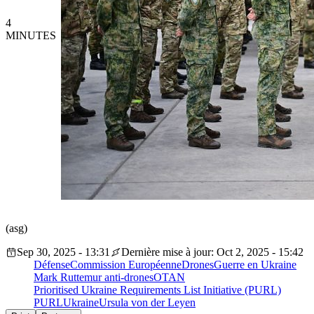
4
MINUTES
(asg)
Sep 30, 2025 - 13:31
Dernière mise à jour: Oct 2, 2025 - 15:42
Défense
Commission Européenne
Drones
Guerre en Ukraine
Mark Rutte
mur anti-drones
OTAN
Prioritised Ukraine Requirements List Initiative (PURL)
PURL
Ukraine
Ursula von der Leyen