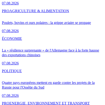
07.08.2026
PRO
AGRICULTURE & ALIMENTATION
Poulets, bovins et ours polaires : la grippe aviaire se propage
07.08.2026
ÉCONOMIE
La « résilience surprenante » de l'Allemagne face à la forte hausse
des exportations chinoises
07.08.2026
POLITIQUE
Quatre pays européens mettent en garde contre les projets de la
Russie pour l'Ossétie du Sud
07.08.2026
PRO
ENERGIE, ENVIRONNEMENT ET TRANSPORT