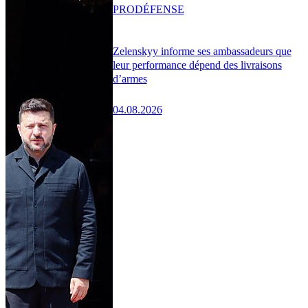
PRO
DÉFENSE
Zelenskyy informe ses ambassadeurs que
leur performance dépend des livraisons
d’armes
04.08.2026