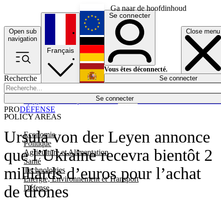
Ga naar de hoofdinhoud
Se connecter
Open sub
Close menu
English
navigation
Français
Deutsch
Vous êtes déconnecté.
Recherche
Se connecter
Español
Lumières éteintes
Se connecter
Rapporteur
Politique
Économie
Newsletters
Evénements
Em
PRO
DÉFENSE
POLICY AREAS
Ursula von der Leyen annonce
Economie
Politique
que l’Ukraine recevra bientôt 2
Agriculture et Alimentation
Santé
milliards d’euros pour l’achat
Technologies
Energie, Environnement et Transport
de drones
Défense