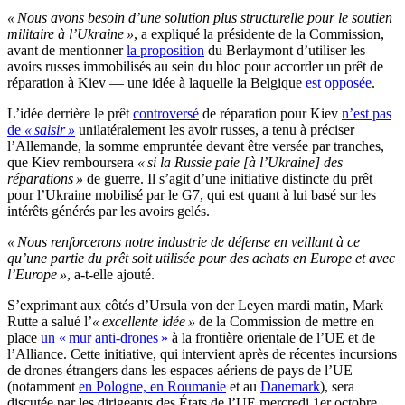
« Nous avons besoin d’une solution plus structurelle pour le soutien
militaire à l’Ukraine »
, a expliqué la présidente de la Commission,
avant de mentionner
la proposition
du Berlaymont d’utiliser les
avoirs russes immobilisés au sein du bloc pour accorder un prêt de
réparation à Kiev — une idée à laquelle la Belgique
est opposée
.
L’idée derrière le prêt
controversé
de réparation pour Kiev
n’est pas
de
« saisir »
unilatéralement les avoir russes, a tenu à préciser
l’Allemande, la somme empruntée devant être versée par tranches,
que Kiev remboursera
« si la Russie paie [à l’Ukraine] des
réparations »
de guerre. Il s’agit d’une initiative distincte du prêt
pour l’Ukraine mobilisé par le G7, qui est quant à lui basé sur les
intérêts générés par les avoirs gelés.
« Nous renforcerons notre industrie de défense en veillant à ce
qu’une partie du prêt soit utilisée pour des achats en Europe et avec
l’Europe »
, a-t-elle ajouté.
S’exprimant aux côtés d’Ursula von der Leyen mardi matin, Mark
Rutte a salué l’
« excellente idée »
de la Commission de mettre en
place
un « mur anti-drones »
à la frontière orientale de l’UE et de
l’Alliance. Cette initiative, qui intervient après de récentes incursions
de drones étrangers dans les espaces aériens de pays de l’UE
(notamment
en Pologne, en Roumanie
et au
Danemark
), sera
discutée par les dirigeants des États de l’UE mercredi 1er octobre