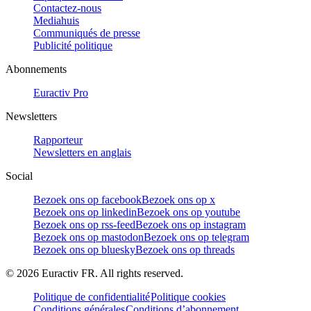
Contactez-nous
Mediahuis
Communiqués de presse
Publicité politique
Abonnements
Euractiv Pro
Newsletters
Rapporteur
Newsletters en anglais
Social
Bezoek ons op facebook
Bezoek ons op x
Bezoek ons op linkedin
Bezoek ons op youtube
Bezoek ons op rss-feed
Bezoek ons op instagram
Bezoek ons op mastodon
Bezoek ons op telegram
Bezoek ons op bluesky
Bezoek ons op threads
©
2026
Euractiv FR. All rights reserved.
Politique de confidentialité
Politique cookies
Conditions générales
Conditions d’abonnement